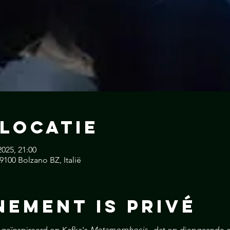
 locatie
2025, 21:00
9100 Bolzano BZ, Italië
nement is Privé
t geïnspireerd op Kafka's 
Metamorphosis
 , dat op diepgaande e