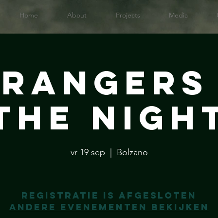
Home
About
Projects
Media
trangers 
the Nigh
vr 19 sep
  |  
Bolzano
Registratie is afgesloten
Andere evenementen bekijken