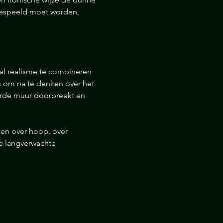
e gespeeld moet worden, 
l realisme te combineren 
n om na te denken over het 
erde muur doorbreekt en 
ken over hoop, over 
e langverwachte 