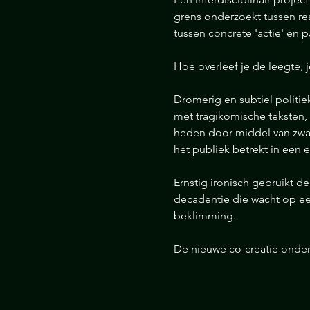
grens onderzoekt tussen real
tussen concrete 'actie' en
Hoe overleef je de leegte, 
Dromerig en subtiel politiek
met tragikomische teksten, 
heden door middel van zwar
het publiek betrekt in een e
Ernstig ironisch gebruikt d
decadentie die wacht op ee
beklimming.
De nieuwe co-creatie ond
Meer lezen >