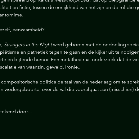
iteit en fictie, tussen de eerlijkheid van het zijn en de rol di
 pantomime.
jezelf, eenzaamheid?
, 
Strangers in the Night
 werd geboren met de bedoeling sociaa
piëtisme en pathetiek tegen te gaan en de kijker uit te nodige
te en bijtende humor. Een metatheatraal onderzoek dat de vi
scalatie van waanzin, geweld, ironie...
e compositorische poëtica de taal van de nederlaag om te spre
n wedergeboorte, over de val die voorafgaat aan (misschien) d
ertekend door…