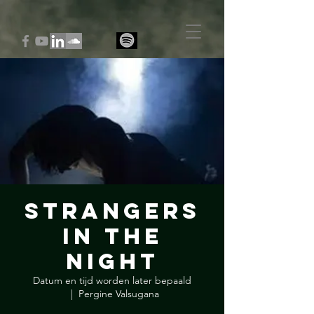
Strangers
in the
Night
Datum en tijd worden later bepaald
  |  
Pergine Valsugana