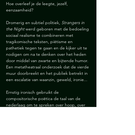
Hoe overleef je de leegte, jezelf, 
eenzaamheid?
Dromerig en subtiel politiek, 
Strangers in 
the Night
 werd geboren met de bedoeling 
sociaal realisme te combineren met 
tragikomische teksten, piëtisme en 
pathetiek tegen te gaan en de kijker uit te 
nodigen om na te denken over het heden 
door middel van zwarte en bijtende humor. 
Een metatheatraal onderzoek dat de vierde 
muur doorbreekt en het publiek betrekt in 
een escalatie van waanzin, geweld, ironie...
Ernstig ironisch gebruikt de 
compositorische poëtica de taal van de 
nederlaag om te spreken over hoop, over 
decadentie die wacht op een 
wedergeboorte, over de val die voorafgaat 
aan (misschien) de langverwachte 
beklimming.