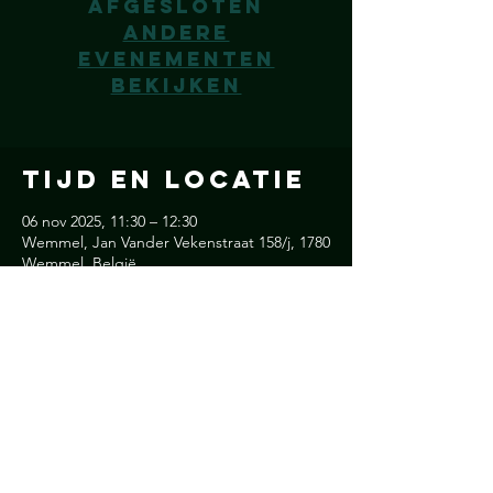
afgesloten
Andere
evenementen
bekijken
Tijd en locatie
06 nov 2025, 11:30 – 12:30
Wemmel, Jan Vander Vekenstraat 158/j, 1780
Wemmel, België
Deel dit
evenement