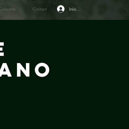
Inloggen
Concerts
Contact
e
iano