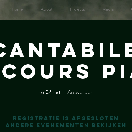
Home
About
Projects
Media
Cantabil
cours P
zo 02 mrt
  |  
Antwerpen
Registratie is afgesloten
Andere evenementen bekijken