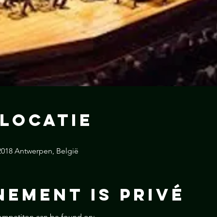
 locatie
2018 Antwerpen, België
nement is Privé
competiton can be found on: