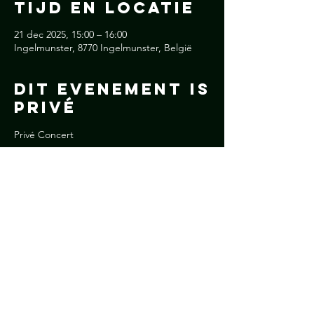
Tijd en locatie
21 dec 2025, 15:00 – 16:00
Ingelmunster, 8770 Ingelmunster, België
Dit Evenement is
Privé
Privé Concert
Deel dit
evenement